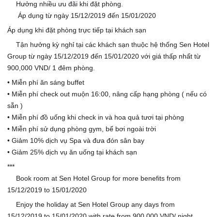
Hưởng nhiều ưu đãi khi đặt phòng.
💰
Áp dụng từ ngày 15/12/2019 đến 15/01/2020
⏰
Áp dụng khi đặt phòng trực tiếp tại khách sạn
Tận hưởng kỳ nghỉ tại các khách sạn thuộc hệ thống Sen Hotel
🌃
Group từ ngày 15/12/2019 đến 15/01/2020 với giá thấp nhất từ
900,000 VND/ 1 đêm phòng.
• Miễn phí ăn sáng buffet
• Miễn phí check out muộn 16:00, nâng cấp hạng phòng ( nếu có
sẵn )
• Miễn phí đồ uống khi check in và hoa quả tươi tại phòng
☕️
• Miễn phí sử dụng phòng gym, bể bơi ngoài trời
🏋🏻‍♂️
• Giảm 10% dịch vụ Spa và đưa đón sân bay
• Giảm 25% dịch vụ ăn uống tại khách sạn
***
Book room at Sen Hotel Group for more benefits from
💰
15/12/2019 to 15/01/2020
Enjoy the holiday at Sen Hotel Group any days from
🍹
15/12/2019 to 15/01/2020 with rate from 900,000 VND/ night.