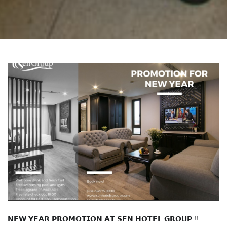
𝗡𝗘𝗪 𝗬𝗘𝗔𝗥 𝗣𝗥𝗢𝗠𝗢𝗧𝗜𝗢𝗡 𝗔𝗧 𝗦𝗘𝗡 𝗛𝗢𝗧𝗘𝗟 𝗚𝗥𝗢𝗨𝗣 !!