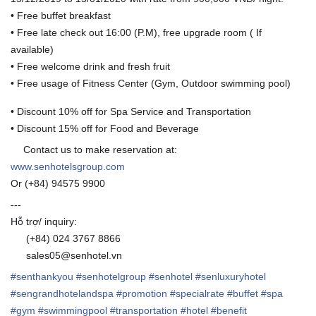
• Free buffet breakfast
• Free late check out 16:00 (P.M), free upgrade room ( If
available)
• Free welcome drink and fresh fruit
☕️
• Free usage of Fitness Center (Gym, Outdoor swimming pool)
🏋🏻‍♂️
• Discount 10% off for Spa Service and Transportation
🚗
• Discount 15% off for Food and Beverage
Contact us to make reservation at:
👉
www.senhotelsgroup.com
Or (+84) 94575 9900
---
Hỗ trợ/ inquiry:
(+84) 024 3767 8866
☎
sales05@senhotel.vn
✉
#
senthankyou
#
senhotelgroup
#
senhotel
#
senluxuryhotel
#
sengrandhotelandspa
#
promotion
#
specialrate
#
buffet
#
spa
#
gym
#
swimmingpool
#
transportation
#
hotel
#
benefit